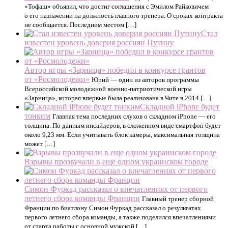
«Тофаш» объявил, что достиг соглашения с Эмилом Райковичем
о его назначении на должность главного тренера. О сроках контракта
не сообщается. Последним местом […]
Стал
известен уровень доверия россиян Путину
Автор игры «Зарница» победил в конкурсе грантов
от «Росмолодежи»
Юрий — один из авторов программы
Всероссийской молодежной военно-патриотической игры
«Зарница», которая впервые была реализована в Чите в 2014 […]
Складной iPhone будет
тонким
Главная тема последних слухов о складном iPhone — его
толщина. По данным инсайдеров, в сложенном виде смартфон будет
около 9,23 мм. Если учитывать блок камеры, максимальная толщина
может […]
Взрывы прозвучали в еще одном украинском городе
Симон Фуркад рассказал о впечатлениях от первого
летнего сбора команды Франции
Главный тренер сборной
Франции по биатлону Симон Фуркад рассказал о результатах
первого летнего сбора команды, а также поделился впечатлениями
от старта работы с основной мужской […]