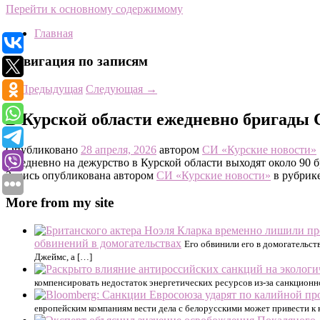
Перейти к основному содержимому
Главная
Навигация по записям
←
Предыдущая
Следующая
→
В Курской области ежедневно бригады
Опубликовано
28 апреля, 2026
автором
СИ «Курские новости»
Ежедневно на дежурство в Курской области выходят около 90 
Запись опубликована автором
СИ «Курские новости»
в рубрик
More from my site
обвинений в домогательствах
Его обвинили его в домогательст
Джеймс, а […]
компенсировать недостаток энергетических ресурсов из-за санкцион
европейским компаниям вести дела с белорусскими может привести к 