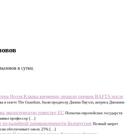
зовов
вызовов в сутки.
ктера Ноэля Кларка временно лишили премии BAFTA после
ка в газете The Guardian, были продюсер Джина Пауэлл, актриса Джоанна
на экологическую повестку ЕС
Попытки европейских государств
заявил профессор […]
ят по калийной промышленности Белоруссии
Полный запрет
ссия обеспечивает около 25% […]