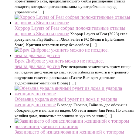
нормативного акта, предполагающего якобы расширение списка
лекарств, которые противопоказаны к употреблению перед
управлением […]
Хоррор Layers of Fear собрал положительные отзывы
игроков в Steam на релизе
Хоррор Layers of Fear (2023) стал
доступен на PlayStation 5, Xbox Series и PC (Steam и Epic Games
Store). Критики встретили игру без особого […]
Врач Диброва: ужинать можно не позднее,
чем за два часа до сна
Рекомендовано заканчивать прием пищи
не позднее двух часов до сна, чтобы избежать изжоги и утреннего
ощущения тяжести, рассказала «Газете.Ru» врач диетолог-
эндокринолог компании Bioniq […]
Обезьяна украла яичный рулет из дома и ударила
женщину по голове
В городе Гаосюн, Тайвань, две обезьяны
обокрали дом и попали на видео. Об этом пишет Jam Press. По словам
хозяйки дома, животные проникли на кухню ранним […]
Заявившего об изнасиловании женщиной с топором