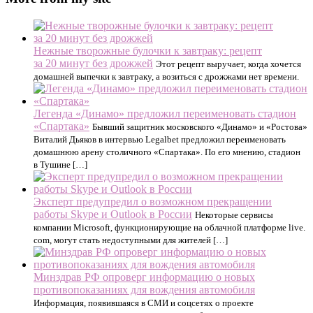
Нежные творожные булочки к завтраку: рецепт
за 20 минут без дрожжей
Этот рецепт выручает, когда хочется
домашней выпечки к завтраку, а возиться с дрожжами нет времени.
Легенда «Динамо» предложил переименовать стадион
«Спартака»
Бывший защитник московского «Динамо» и «Ростова»
Виталий Дьяков в интервью Legalbet предложил переименовать
домашнюю арену столичного «Спартака». По его мнению, стадион
в Тушине […]
Эксперт предупредил о возможном прекращении
работы Skype и Outlook в России
Некоторые сервисы
компании Microsoft, функционирующие на облачной платформе live.
com, могут стать недоступными для жителей […]
Минздрав РФ опроверг информацию о новых
противопоказаниях для вождения автомобиля
Информация, появившаяся в СМИ и соцсетях о проекте