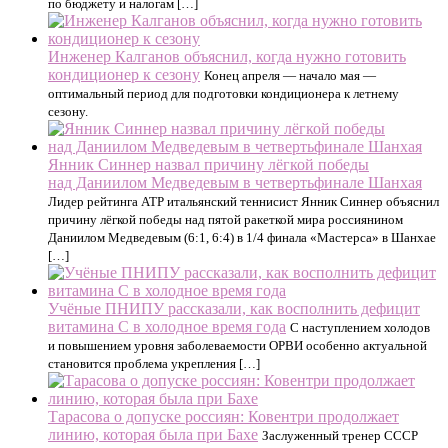
по бюджету и налогам […]
Инженер Калганов объяснил, когда нужно готовить
кондиционер к сезону
Конец апреля — начало мая —
оптимальный период для подготовки кондиционера к летнему
сезону.
Янник Синнер назвал причину лёгкой победы
над Даниилом Медведевым в четвертьфинале Шанхая
Лидер рейтинга ATP итальянский теннисист Янник Синнер объяснил
причину лёгкой победы над пятой ракеткой мира россиянином
Даниилом Медведевым (6:1, 6:4) в 1/4 финала «Мастерса» в Шанхае
[…]
Учёные ПНИПУ рассказали, как восполнить дефицит
витамина C в холодное время года
С наступлением холодов
и повышением уровня заболеваемости ОРВИ особенно актуальной
становится проблема укрепления […]
Тарасова о допуске россиян: Ковентри продолжает
линию, которая была при Бахе
Заслуженный тренер СССР