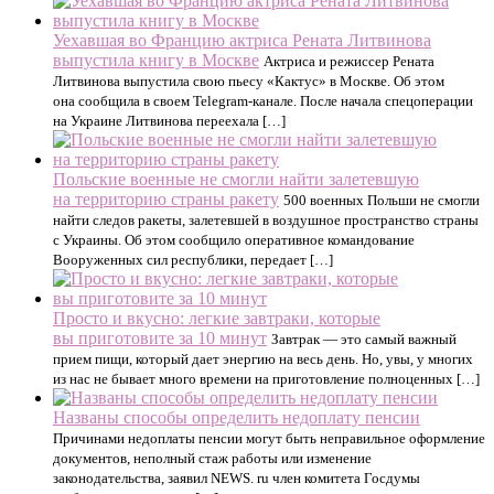
Уехавшая во Францию актриса Рената Литвинова
выпустила книгу в Москве
Актриса и режиссер Рената
Литвинова выпустила свою пьесу «Кактус» в Москве. Об этом
она сообщила в своем Telegram-канале. После начала спецоперации
на Украине Литвинова переехала […]
Польские военные не смогли найти залетевшую
на территорию страны ракету
500 военных Польши не смогли
найти следов ракеты, залетевшей в воздушное пространство страны
с Украины. Об этом сообщило оперативное командование
Вооруженных сил республики, передает […]
Просто и вкусно: легкие завтраки, которые
вы приготовите за 10 минут
Завтрак — это самый важный
прием пищи, который дает энергию на весь день. Но, увы, у многих
из нас не бывает много времени на приготовление полноценных […]
Названы способы определить недоплату пенсии
Причинами недоплаты пенсии могут быть неправильное оформление
документов, неполный стаж работы или изменение
законодательства, заявил NEWS. ru член комитета Госдумы