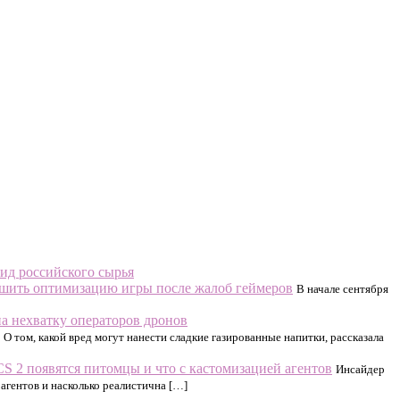
ид российского сырья
чшить оптимизацию игры после жалоб геймеров
В начале сентября
а нехватку операторов дронов
О том, какой вред могут нанести сладкие газированные напитки, рассказала
 CS 2 появятся питомцы и что с кастомизацией агентов
Инсайдер
 агентов и насколько реалистична […]