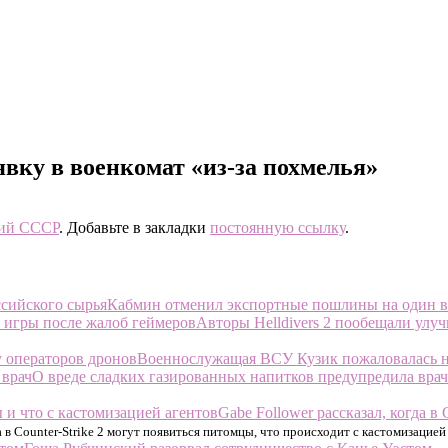
вку в военкомат «из-за похмелья»
ий СССР
. Добавьте в закладки
постоянную ссылку
.
Кабмин отменил экспортные пошлины на один в
Авторы Helldivers 2 пообещали улу
Военнослужащая ВСУ Кузик пожаловалась н
О вреде сладких газированных напитков предупредила врач
Gabe Follower рассказал, когда в
а в Counter-Strike 2 могут появиться питомцы, что происходит с кастомизацией