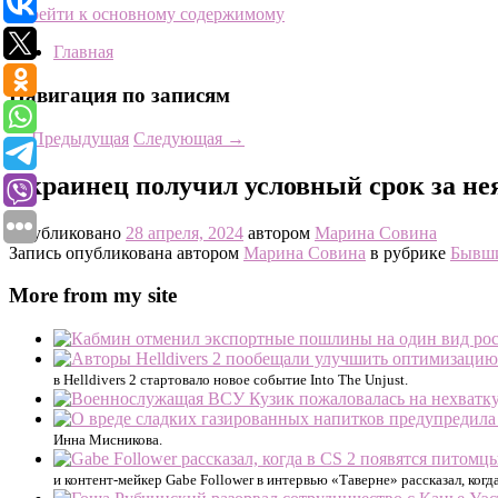
Перейти к основному содержимому
Главная
Навигация по записям
←
Предыдущая
Следующая
→
Украинец получил условный срок за нея
Опубликовано
28 апреля, 2024
автором
Марина Совина
Запись опубликована автором
Марина Совина
в рубрике
Бывш
More from my site
в Helldivers 2 стартовало новое событие Into The Unjust.
Инна Мисникова.
и контент-мейкер Gabe Follower в интервью «Таверне» рассказал, когд