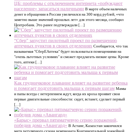
ЦБ: проблемы с отключением интернета «побуждают
население» запасаться наличными
В марте объем наличных
денег в обращении в России увеличился на 300 млрд рублей, «что
заметно выше значений прошлых лет» для этого месяца, сообщил
Центробанк. Это ранее подтверждали […]
“Сбер” запустит пилотный проект по размещению
аптечных пунктов в своих отделениях
Сообщается, что так
называемая "СберЕАптека" будет пользоваться помещениями на
"очень льготных условиях" и сможет предлагать низкие цены. Кроме
того, аптеки […]
Как грудничковое плавание влияет на развитие ребенка
и помогает подготовить малыша к первым шагам
Мамы
и папы всегда с нетерпением ждут, когда их кроха проявит свои
первые двигательные способности: сядет, встанет, сделает первый
[…]
«Барыс» прервал пятиматчевую серию поражений,
победив дома «Авангард»
В Астане, Казахстан закончился
матч регулярного сезона чемпионата Континентальной хоккейной