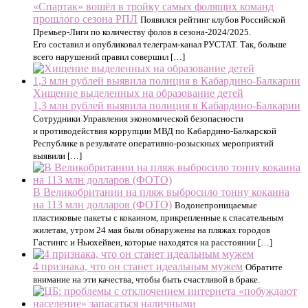
«Спартак» вошёл в тройку самых фолящих команд
прошлого сезона РПЛ
Появился рейтинг клубов Российской
Премьер-Лиги по количеству фолов в сезона-2024/2025.
Его составил и опубликовал телеграм-канал РУСТАТ. Так, больше
всего нарушений правил совершил […]
Хищение выделенных на образование детей
1,3 млн рублей выявила полиция в Кабардино-Балкарии
Сотрудники Управления экономической безопасности
и противодействия коррупции МВД по Кабардино-Балкарской
Республике в результате оперативно-розыскных мероприятий
выявили […]
В Великобритании на пляж выбросило тонну кокаина
на 113 млн долларов (ФОТО)
Водонепроницаемые
пластиковые пакеты с кокаином, прикрепленные к спасательным
жилетам, утром 24 мая были обнаружены на пляжах городов
Гастингс и Ньюхейвен, которые находятся на расстоянии […]
4 признака, что он станет идеальным мужем
Обратите
внимание на эти качества, чтобы быть счастливой в браке.