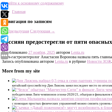
Перейти к основному содержимому
Главная
Навигация по записям
←
Предыдущая
Следующая
→
Россиян предостерегли от пяти опасны
Опубликовано
27 ноября, 2025
автором
Lenta.ru
Врач-гастроэнтеролог Анастасия Воронова назвала пять главны
Запись опубликована автором
Lenta.ru
в рубрике
Новости ЗОЖ
More from my site
китайский гроссмейстер Дин Лижэнь занял последнее место по итогам
победителями Лиги чемпионов сезона-2020/21, обыграв в финальном м
с помощью простых физических упражнений можно снизить уровень 