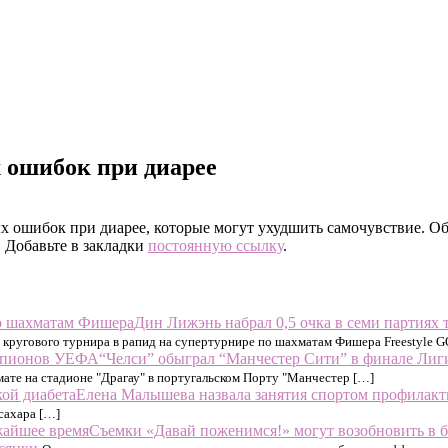
х ошибок при диарее
х ошибок при диарее, которые могут ухудшить самочувствие. Об
. Добавьте в закладки
постоянную ссылку
.
Дин Лижэнь набрал 0,5 очка в семи партиях
 кругового турнира в рапид на супертурнире по шахматам Фишера Freestyle G
“Челси” обыграл “Манчестер Сити” в финале Ли
ате на стадионе "Драгау" в португальском Порту "Манчестер […]
Елена Малышева назвала занятия спортом профилакт
сахара […]
Съемки «Давай поженимся!» могут возобновить в 