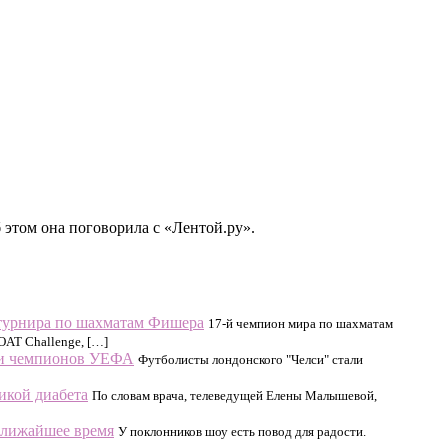
 этом она поговорила с «Лентой.ру».
 турнира по шахматам Фишера
17-й чемпион мира по шахматам
OAT Challenge, […]
ги чемпионов УЕФА
Футболисты лондонского "Челси" стали
икой диабета
По словам врача, телеведущей Елены Малышевой,
ближайшее время
У поклонников шоу есть повод для радости.