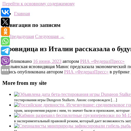
Перейти к основному содержимому
Главная
Навигация по записям
←
Предыдущая
Следующая
→
Провидица из Италии рассказала о буд
Опубликовано
16 июня, 2023
автором
РИА «ФедералПресс»
Итальянская ясновидящая Мавис предсказала экономический п
Запись опубликована автором
РИА «ФедералПресс»
в рубрике
More from my site
тестирования игры Dungeon Stalkers. Анонс сопровожден […]
храм, захоронения рядом с ним, то значит были и прихожане, которые 
в экспериментальный правовой режим, который дает возможность зап