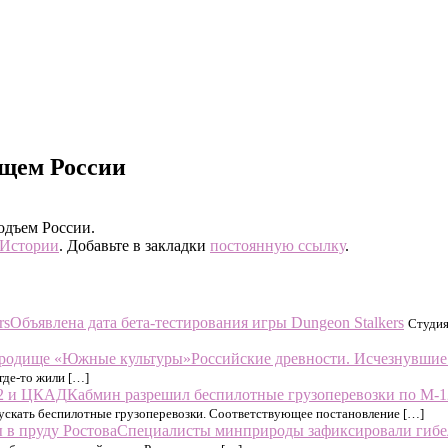
ущем России
одъем России.
Истории
. Добавьте в закладки
постоянную ссылку
.
Объявлена дата бета-тестирования игры Dungeon Stalkers
Студия
Российские древности. Исчезнувшие
где-то жили […]
Кабмин разрешил беспилотные грузоперевозки по М-
ускать беспилотные грузоперевозки. Соответствующее постановление […]
Специалисты минприроды зафиксировали гибел