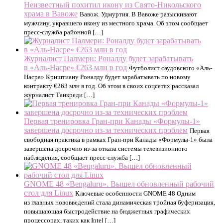
Неизвестный похитил икону из Свято-Никольского
храма в Вавоже
Вавож. Удмуртия. В Вавоже разыскивают
мужчину, укравшего икону из местного храма. Об этом сообщает
пресс-служба районной […]
Журналист Палмери: Роналду будет зарабатывать
в «Аль-Насре» €263 млн в год
Футболист саудовского «Аль-
Насра» Криштиану Роналду будет зарабатывать по новому
контракту €263 млн в год. Об этом в своих соцсетях рассказал
журналист Танкреди […]
Первая тренировка Гран-при Канады «Формулы-1»
завершена досрочно из-за технических проблем
Первая
свободная практика в рамках Гран‑при Канады «Формулы‑1» была
завершена досрочно из‑за отказа системы телевизионного
наблюдения, сообщает пресс‑служба […]
GNOME 48 «Bengaluru». Вышел обновленный рабочий
стол для Linux
Ключевые особенности GNOME 48 Одним
из главных нововведений стала динамическая тройная буферизация,
повышающая быстродействие на бюджетных графических
процессорах, таких как Intel […]