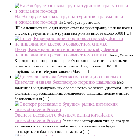
На Эльбрусе застряла группа туристов: травма ноги
и ожидание помощи
На Эльбрусе произошло
ЧП с альпинистами: один из туристов получил травму ноги во время
спуска, в результате чего группа застряла на высоте около 5300 […]
Певец Киркоров проигнорировал просьбу фаната
на инвалидном кресле о совместном снимке
Певец Филипп
Киркоров проигнорировал просьбу поклонника с ограниченными
возможностями о совместном снимке. Видеоролик с ПМЭФ
опубликовали в Telegram-канале «Mash […]
Диетолог назвала безопасную порцию шашлыка
Всё
зависит от индивидуальных особенностей человека. Диетолог Елена
Соломатина рассказала, какое количество шашлыка можно считать
безопасным для […]
Эксперт рассказал о будущем рынка китайских
автомобилей в России
Российский авторынок уже до предела
насыщен китайскими автомобилями, и в дальнейшем будет
проходить его балансировка по маркам […]