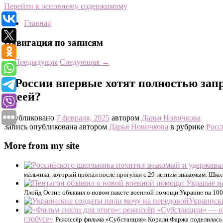
Перейти к основному содержимому
Главная
Навигация по записям
←
Предыдущая
Следующая
→
В России впервые хотят полностью запр
идеей?
Опубликовано
7 февраля, 2025
автором
Дарья Новичкова
Запись опубликована автором
Дарья Новичкова
в рубрике
Росс
More from my site
мальчика, который пропал после прогулки с 29-летним знакомым. Шко
Ллойд Остин объявил о новом пакете военной помощи Украине на 100 
Украинск
глобусе»
Режиссёр фильма «Субстанция» Корали Фаржа поделилась 