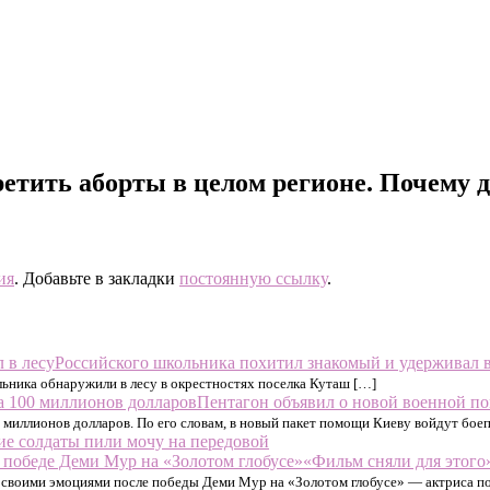
етить аборты в целом регионе. Почему д
ия
. Добавьте в закладки
постоянную ссылку
.
Российского школьника похитил знакомый и удерживал в
льника обнаружили в лесу в окрестностях поселка Куташ […]
Пентагон объявил о новой военной п
миллионов долларов. По его словам, в новый пакет помощи Киеву войдут боеп
ие солдаты пили мочу на передовой
«Фильм сняли для этого
своими эмоциями после победы Деми Мур на «Золотом глобусе» — актриса пол