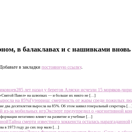
рном, в балаклавах и с нашивками внов
 Добавьте в закладки
постоянную ссылку
.
285 лет назад у берегов Аляски исчезли 15 моряков-чир
 «Святой Павел» на шлюпках — и больше их никто не […]
Гутерриш: смертность от жары среди пожилых лю
ие два десятилетия выросла на 85%. Об этом заявил генеральный секретарь […
Эксперт предупредил о «когнитивной кон
формации негативно влияет на развитие и учебные […]
Тайна смерти известного хоккеиста осталась наразгаданной
а в 1973 году до сих пор мало […]