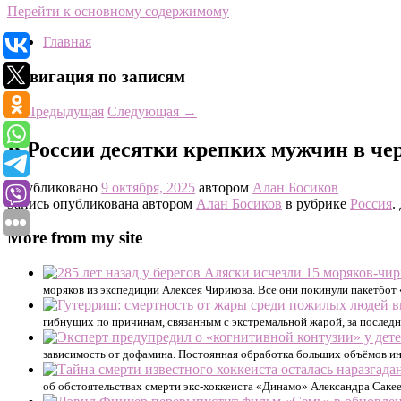
Перейти к основному содержимому
Главная
Навигация по записям
←
Предыдущая
Следующая
→
В России десятки крепких мужчин в че
Опубликовано
9 октября, 2025
автором
Алан Босиков
Запись опубликована автором
Алан Босиков
в рубрике
Россия
.
More from my site
моряков из экспедиции Алексея Чирикова. Все они покинули пакетбот
гибнущих по причинам, связанным с экстремальной жарой, за последн
зависимость от дофамина. Постоянная обработка больших объёмов ин
об обстоятельствах смерти экс-хоккеиста «Динамо» Александра Сакеев