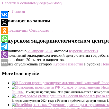
Перейти к основному содержимому
Главная
Навигация по записям
←
Предыдущая
Следующая
→
В курском эндокринологическом центре 
Опубликовано
29 апреля, 2026
автором
Курские известия
Региональный эндокринологический центр отметил год работы 
помощь более 20 тысячам пациентов.
Запись опубликована автором
Курские известия
в рубрике
Нов
More from my site
В Рос
блоком
Помощник президента РФ Юрий Ушаков в ответ о намерении 
За г
В первом полугодии 2024 года в России в публичный доступ попало 