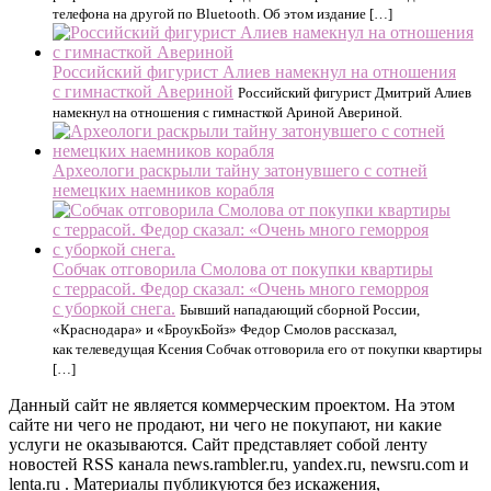
телефона на другой по Bluetooth. Об этом издание […]
Российский фигурист Алиев намекнул на отношения
с гимнасткой Авериной
Российский фигурист Дмитрий Алиев
намекнул на отношения с гимнасткой Ариной Авериной.
Археологи раскрыли тайну затонувшего с сотней
немецких наемников корабля
Собчак отговорила Смолова от покупки квартиры
с террасой. Федор сказал: «Очень много геморроя
с уборкой снега.
Бывший нападающий сборной России,
«Краснодара» и «БроукБойз» Федор Смолов рассказал,
как телеведущая Ксения Собчак отговорила его от покупки квартиры
[…]
Данный сайт не является коммерческим проектом. На этом
сайте ни чего не продают, ни чего не покупают, ни какие
услуги не оказываются. Сайт представляет собой ленту
новостей RSS канала news.rambler.ru, yandex.ru, newsru.com и
lenta.ru . Материалы публикуются без искажения,