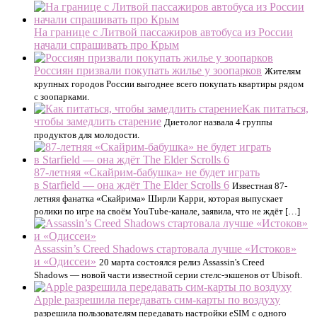
На границе с Литвой пассажиров автобуса из России
начали спрашивать про Крым
Россиян призвали покупать жилье у зоопарков
Жителям
крупных городов России выгоднее всего покупать квартиры рядом
с зоопарками.
Как питаться,
чтобы замедлить старение
Диетолог назвала 4 группы
продуктов для молодости.
87-летняя «Скайрим-бабушка» не будет играть
в Starfield — она ждёт The Elder Scrolls 6
Известная 87-
летняя фанатка «Скайрима» Ширли Карри, которая выпускает
ролики по игре на своём YouTube-канале, заявила, что не ждёт […]
Assassin’s Creed Shadows стартовала лучше «Истоков»
и «Одиссеи»
20 марта состоялся релиз Assassin's Creed
Shadows — новой части известной серии стелс-экшенов от Ubisoft.
Apple разрешила передавать сим-карты по воздуху
разрешила пользователям передавать настройки eSIM с одного