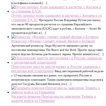
в полуфинал основной […]
Путин оценил долю нацвалют в расчетах с Китаем и со
странами ЕАЭС
Президент России Владимир Путин рассказал,
что около 90 процентов расчетов со странами Евразийского
экономического союза (ЕАЭС) идет в рублях, с Китаем — более 80
процентов в рублях и […]
Режиссер «Флэша» снимет новый фильм о Бэтмене
Аргентинский режиссер Энди Мускетти завершил сделку по
постановке кинокартины The Brave and the Bold. Проект представит
новую версию Бэтмена для большого экрана. Проект впишется в […]
Перспективу ввести шестидневку в России сравнили с
негритянской плантацией
Ввод шестидневной рабочей недели
с 12-часовыми сменами все равно, что превратить Россию в
негритянскую плантацию. Таким сравнением инициативы поделился
депутат Госдумы Виталий Милонов, его […]
Раскрыта реакция Пентагона на заявление Трампа о
выводе войск из Германии