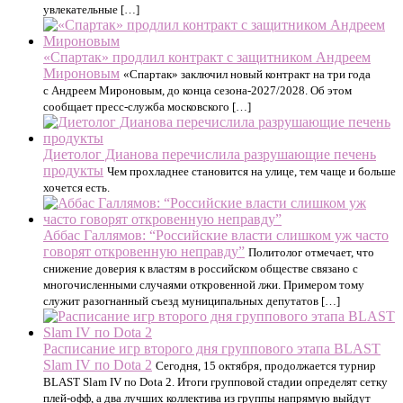
увлекательные […]
«Спартак» продлил контракт с защитником Андреем
Мироновым
«Спартак» заключил новый контракт на три года
с Андреем Мироновым, до конца сезона-2027/2028. Об этом
сообщает пресс-служба московского […]
Диетолог Дианова перечислила разрушающие печень
продукты
Чем прохладнее становится на улице, тем чаще и больше
хочется есть.
Аббас Галлямов: “Российские власти слишком уж часто
говорят откровенную неправду”
Политолог отмечает, что
снижение доверия к властям в российском обществе связано с
многочисленными случаями откровенной лжи. Примером тому
служит разогнанный съезд муниципальных депутатов […]
Расписание игр второго дня группового этапа BLAST
Slam IV по Dota 2
Сегодня, 15 октября, продолжается турнир
BLAST Slam IV по Dota 2. Итоги групповой стадии определят сетку
плей-офф, а два лучших коллектива из группы напрямую выйдут