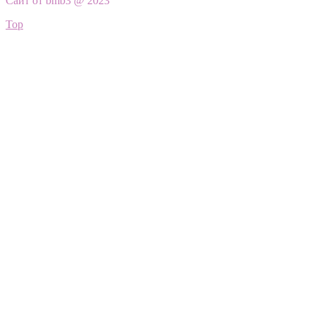
Сайт от bmb3 @ 2023
Top