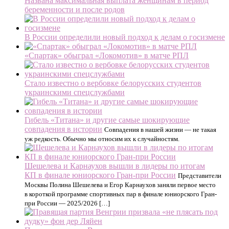
Названа максимальная выплата женщинам в период
беременности и после родов
В России определили новый подход к делам о госизмене
«Спартак» обыграл «Локомотив» в матче РПЛ
Стало известно о вербовке белорусских студентов
украинскими спецслужбами
Гибель «Титана» и другие самые шокирующие
совпадения в истории
Совпадения в нашей жизни — не такая
уж редкость. Обычно мы относим их к случайностям.
Шешелева и Карнаухов вышли в лидеры по итогам
КП в финале юниорского Гран-при России
Представители
Москвы Полина Шешелева и Егор Карнаухов заняли первое место
в короткой программе спортивных пар в финале юниорского Гран-
при России — 2025/2026 […]