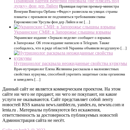
Правящая партия Венгрии призвала «не плясать под
дудку» фон дер Ляйен
Правящая партия премьер-министра
Венгрии Виктора Орбана «Фидес» развесила на улицах страны
плакаты с призывом не подчиняться требованиям главы
Еврокомиссии Урсулы фон дер Ляйен и не […]
Украинские СМИ: в Запорожье слышны взрывы
Украинское издание «Зеркало недели» сообщает о взрывах
в Запорожье. Об этом издание написало в Telegram. Также
сообщалось, что в ряде областей Украины объявили воздушную […]
Нутрициолог раскрыла неожиданные свойства куркумы
Врач-нутрициолог Елена Желянина рассказала о малоизвестных
свойствах куркумы, способной укрепить защитные силы организма
и замедлить […]
Данный сайт не является коммерческим проектом. На этом
сайте ни чего не продают, ни чего не покупают, ни какие
услуги не оказываются. Сайт представляет собой ленту
новостей RSS канала news.rambler.ru, yandex.ru, newsru.com и
lenta.ru . Материалы публикуются без искажения,
ответственность за достоверность публикуемых новостей
Администрация сайта не несёт.