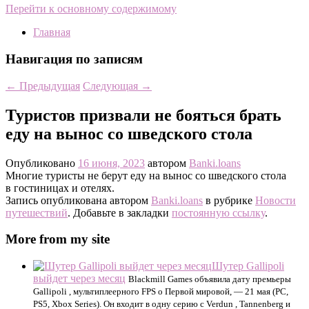
Перейти к основному содержимому
Главная
Навигация по записям
←
Предыдущая
Следующая
→
Туристов призвали не бояться брать
еду на вынос со шведского стола
Опубликовано
16 июня, 2023
автором
Banki.loans
Многие туристы не берут еду на вынос со шведского стола
в гостиницах и отелях.
Запись опубликована автором
Banki.loans
в рубрике
Новости
путешествий
. Добавьте в закладки
постоянную ссылку
.
More from my site
Шутер Gallipoli
выйдет через месяц
Blackmill Games объявила дату премьеры
Gallipoli , мультиплеерного FPS о Первой мировой, — 21 мая (PC,
PS5, Xbox Series). Он входит в одну серию с Verdun , Tannenberg и