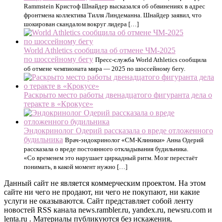
Rammstein Кристоф Шнайдер высказался об обвинениях в адрес
фронтмена коллектива Тилля Линдеманна. Шнайдер заявил, что
шокирован скандалом вокруг лидера […]
World Athletics сообщила об отмене ЧМ-2025
по шоссейному бегу
Пресс-служба World Athletics сообщила
об отмене чемпионата мира — 2025 по шоссейному бегу.
Раскрыто место работы двенадцатого фигуранта дела о
теракте в «Крокусе»
Эндокринолог Одерий рассказала о вреде отложенного
будильника
Врач-эндокринолог «СМ-Клиники» Анна Одерий
рассказала о вреде постоянного откладывания будильника.
«Со временем это нарушает циркадный ритм. Мозг перестаёт
понимать, в какой момент нужно […]
Данный сайт не является коммерческим проектом. На этом
сайте ни чего не продают, ни чего не покупают, ни какие
услуги не оказываются. Сайт представляет собой ленту
новостей RSS канала news.rambler.ru, yandex.ru, newsru.com и
lenta.ru . Материалы публикуются без искажения,