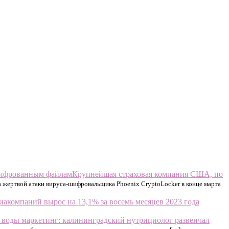
Крупнейшая страховая компания США, по
а жертвой атаки вируса-шифровальщика Phoenix CryptoLocker в конце марта
акомпаний вырос на 13,1% за восемь месяцев 2023 года
 воды маркетинг: калининградский нутрициолог развенчал