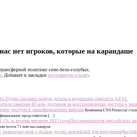
 нас нет игроков, которые на карандаше
трансферной политике сине-бело-голубых.
л
. Добавьте в закладки
постоянную ссылку
.
Путин раскрыл новую деталь в крушении самолета AZAL
вление доступа к зашифрованным файлам
Компания CNA Financial стал
официальные представители […]
Пассажиропоток российских ави
зли почти 71 млн пассажиров.
Чистой