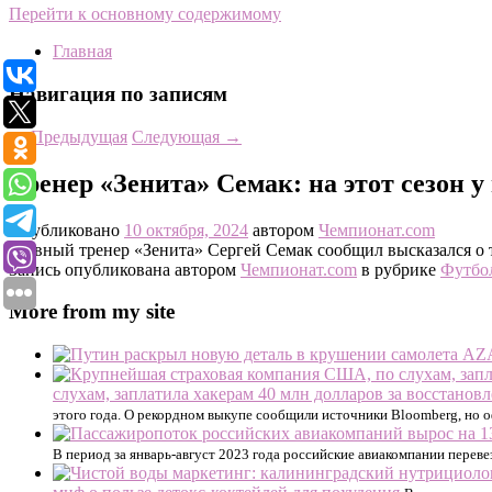
Перейти к основному содержимому
Главная
Навигация по записям
←
Предыдущая
Следующая
→
Тренер «Зенита» Семак: на этот сезон у
Опубликовано
10 октября, 2024
автором
Чемпионат.com
Главный тренер «Зенита» Сергей Семак сообщил высказался о 
Запись опубликована автором
Чемпионат.com
в рубрике
Футбо
More from my site
слухам, заплатила хакерам 40 млн долларов за восстано
этого года. О рекордном выкупе сообщили источники Bloomberg, но 
В период за январь-август 2023 года российские авиакомпании переве