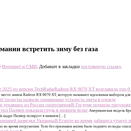
мании встретить зиму без газа
е
Интернет и СМИ
. Добавьте в закладки
постоянную ссылку
.
Radeon RX 9070 XT возглавила топ-9 
е место заняла Radeon RX 9070 XT, которую называют идеальным выбором для 
Стилисты назвали снимающие усталость цвета в одежде
В Госдуме оценили предложе
герл Палмер показала грудь в нижнем белье
Американская модель Бри
На кадре Палмер позирует в нижнем […]
В Египте во время дайвинга утонул 
хо во время погружения. Тело без признаков жизни было поднято из воды спас