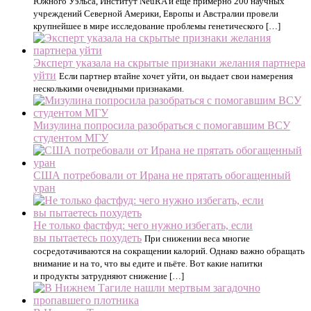
Южного Уэльса, Институт NeuRA и еще примерно 200 научных
учреждений Северной Америки, Европы и Австралии провели
крупнейшее в мире исследование проблемы генетического […]
Эксперт указала на скрытые признаки желания партнера
уйти
Если партнер втайне хочет уйти, он выдает свои намерения
несколькими очевидными признаками.
Мизулина попросила разобраться с помогавшим ВСУ
студентом МГУ
США потребовали от Ирана не прятать обогащенный
уран
Не только фастфуд: чего нужно избегать, если
вы пытаетесь похудеть
При снижении веса многие
сосредотачиваются на сокращении калорий. Однако важно обращать
внимание и на то, что вы едите и пьёте. Вот какие напитки
и продукты затрудняют снижение […]