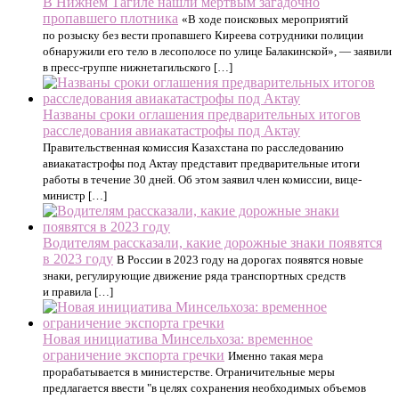
В Нижнем Тагиле нашли мертвым загадочно
пропавшего плотника
«В ходе поисковых мероприятий
по розыску без вести пропавшего Киреева сотрудники полиции
обнаружили его тело в лесополосе по улице Балакинской», — заявили
в пресс-группе нижнетагильского […]
Названы сроки оглашения предварительных итогов
расследования авиакатастрофы под Актау
Правительственная комиссия Казахстана по расследованию
авиакатастрофы под Актау представит предварительные итоги
работы в течение 30 дней. Об этом заявил член комиссии, вице-
министр […]
Водителям рассказали, какие дорожные знаки появятся
в 2023 году
В России в 2023 году на дорогах появятся новые
знаки, регулирующие движение ряда транспортных средств
и правила […]
Новая инициатива Минсельхоза: временное
ограничение экспорта гречки
Именно такая мера
прорабатывается в министерстве. Ограничительные меры
предлагается ввести "в целях сохранения необходимых объемов