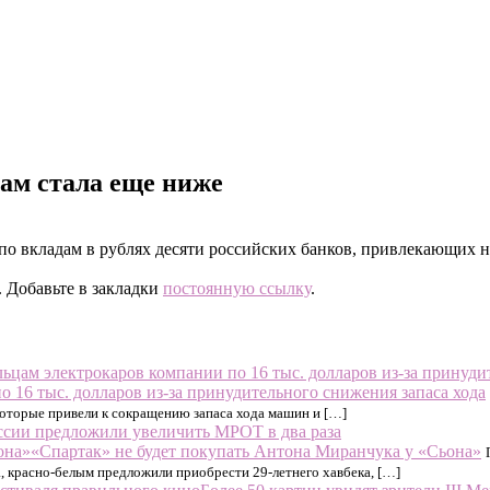
ам стала еще ниже
а по вкладам в рублях десяти российских банков, привлекающих
. Добавьте в закладки
постоянную ссылку
.
 16 тыс. долларов из-за принудительного снижения запаса хода
которые привели к сокращению запаса хода машин и […]
ссии предложили увеличить МРОТ в два раза
«Спартак» не будет покупать Антона Миранчука у «Сьона»
, красно-белым предложили приобрести 29-летнего хавбека, […]