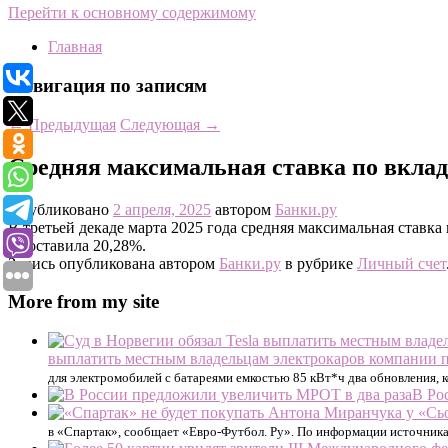
Перейти к основному содержимому
Главная
Навигация по записям
←
Предыдущая
Следующая
→
Средняя максимальная ставка по вклад
Опубликовано
2 апреля, 2025
автором
Банки.ру
В третьей декаде марта 2025 года средняя максимальная ставк
и составила 20,28%.
Запись опубликована автором
Банки.ру
в рубрике
Личный счет
More from my site
выплатить местным владельцам электрокаров компании по
для электромобилей с батареями емкостью 85 кВт*ч два обновления, 
В Ро
в «Спартак», сообщает «Евро-Футбол. Ру». По информации источника