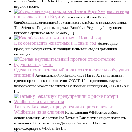
версию Android 16 Beta 3.1 перед ожидаемым выходом стабильной
версии в июне.
Умерла легенда
панк-рока Лиэнн Коуи
Ушла из жизни Лиэнн Коуи,
барабанщица легендарной группы австралийского гаражного панка
The Scientist. По данным портала Brooklyn Vegan, публикующего
некролог, артистке было «около […]
Как обезопасить животных в Новый год
Новогодние
праздники могут стать настоящим испытанием для домашних
питомцев.
Сделан неутешительный прогноз относительно будущих
эпидемий
Американский инфекционист Питер Хотез призывает
срочно причины возникновения COVID-19, в противном случае,
человечество может столкнуться с новыми инфекциями, COVID-26 и
[…]
Татьяну Бакальчук предупредили о риске потери
Wildberries из-за слияния
Из-за слияния Wildberries с Russ
основательница маркетплейса Татьяна Бакальчук рискует потерять
компанию. Об этом в своем Дмитрий Алексеев. Он назвал
происходящее с Wildberries […]