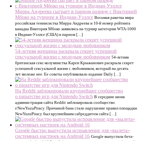
Мирра Андреева сыграет в парном разряде с Викторией
Мбоко на турнире в Индиан-Уэллсе
Восьмая ракетка мира
российская теннисистка Мирра Андреева и 10-й номер рейтинга
канадка Виктория Мбоко заявились на турнир категории WTA-1000
в Индиан-Уэллсе (США) в парном […]
54-летняя женщина раскрыла секрет успешной
сексуальной жизни с молодым любовником
54-летняя
британская секс-колумнистка Карен Крыжанович раскрыла секрет
успешной сексуальной жизни с любовником, который на десять
лет моложе нее. Ее советы опубликовало издание Daily […]
На Reddit заблокировали крупнейшее сообщество
о пиратстве игр для Nintendo Switch
В середине июня
администрация сайта Reddit заблокировала сообщество
r/NewYuzuPiracy. Причиной бана стало нарушение правил площадки.
NewYuzuPiracy был крупнейшим сабреддитом сайта […]
Google быстро выпустила исправление для «вылета»
системных настроек на Android 16
Google выпустила бета-