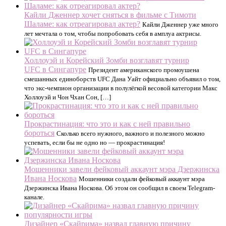
Кайли Дженнер хочет сняться в фильме с Тимоти
Шаламе: как отреагировал актер?
Кайли Дженнер уже много
лет мечтала о том, чтобы попробовать себя в амплуа актрисы.
Холлоуэй и Корейский Зомби возглавят турнир
UFC в Сингапуре
Президент американского промоушена
смешанных единоборств UFC Дана Уайт официально объявил о том,
что экс-чемпион организации в полулёгкой весовой категории Макс
Холлоуэй и Чон Чхан Сон, […]
Прокрастинация: что это и как с ней правильно
бороться
Сколько всего нужного, важного и полезного можно
успевать, если бы не одно но — прокрастинация!
Мошенники завели фейковый аккаунт мэра Дзержинска
Ивана Носкова
Мошенники создали фейковый аккаунт мэра
Дзержинска Ивана Носкова. Об этом он сообщил в своем Telegram-
канале.
Дизайнер «Скайрима» назвал главную причину