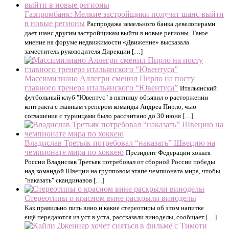
Газпромбанк: Мелкие застройщики получат шанс выйти
в новые регионы
Распродажа земельного банка девелоперами
дает шанс другим застройщикам выйти в новые регионы. Такое
мнение на форуме недвижимости «Движение» высказала
заместитель руководителя Дирекции […]
Массимилиано Аллегри сменил Пирло на посту
главного тренера итальянского “Ювентуса”
Итальянский
футбольный клуб "Ювентус" в пятницу объявил о расторжении
контракта с главным тренером команды Андреа Пирло, чью
соглашение с туринцами было рассчитано до 30 июня […]
Владислав Третьяк потребовал “наказать” Швецию на
чемпионате мира по хоккею
Президент Федерации хоккея
России Владислав Третьяк потребовал от сборной России победы
над командой Швеции на групповом этапе чемпионата мира, чтобы
"наказать" скандинавов […]
Стереотипы о красном вине раскрыли виноделы
Как правильно пить вино и какие стереотипы об этом напитке
ещё передаются из уст в уста, рассказали виноделы, сообщает […]