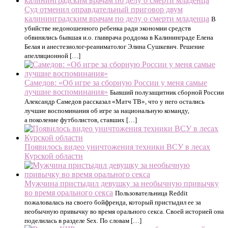
Суд отменил оправдательный приговор двум
калининградским врачам по делу о смерти младенца
В
убийстве недоношенного ребенка ради экономии средств
обвинялись бывшая и.о. главврача роддома в Калининграде Елена
Белая и анестезиолог-реаниматолог Элина Сушкевич. Решение
апелляционной […]
Самедов: «Об игре за сборную России у меня самые
лучшие воспоминания»
Бывший полузащитник сборной России
Александр Самедов рассказал «Матч ТВ», что у него остались
лучшие воспоминания об игре за национальную команду,
а поколение футболистов, ставших […]
Появилось видео уничтожения техники ВСУ в лесах
Курской области
Мужчина пристыдил девушку за необычную привычку
во время орального секса
Пользовательница Reddit
пожаловалась на своего бойфренда, который пристыдил ее за
необычную привычку во время орального секса. Своей историей она
поделилась в разделе Sex. По словам […]