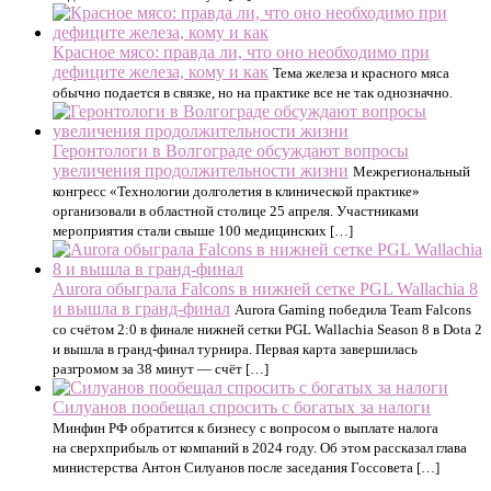
Красное мясо: правда ли, что оно необходимо при
дефиците железа, кому и как
Тема железа и красного мяса
обычно подается в связке, но на практике все не так однозначно.
Геронтологи в Волгограде обсуждают вопросы
увеличения продолжительности жизни
Межрегиональный
конгресс «Технологии долголетия в клинической практике»
организовали в областной столице 25 апреля. Участниками
мероприятия стали свыше 100 медицинских […]
Aurora обыграла Falcons в нижней сетке PGL Wallachia 8
и вышла в гранд-финал
Aurora Gaming победила Team Falcons
со счётом 2:0 в финале нижней сетки PGL Wallachia Season 8 в Dota 2
и вышла в гранд-финал турнира. Первая карта завершилась
разгромом за 38 минут — счёт […]
Силуанов пообещал спросить с богатых за налоги
Минфин РФ обратится к бизнесу с вопросом о выплате налога
на сверхприбыль от компаний в 2024 году. Об этом рассказал глава
министерства Антон Силуанов после заседания Госсовета […]