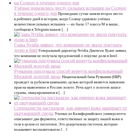
Учёные поразились числу сильных вспышек на Солнце
в течение одного дня
Прошедшие сутки заняли второе место
в рейтинге дней в истории, когда Солнце удивляло учёных
количеством сильных вспышек — их было 17 класса М и выше,
сообщили в Telegram-канале […]
Глава Nvidia заявил, что компанию не звали покупать
долю в Intel
Генеральный директор Nvidia Дженсен Хуанг заявил,
что компания не получала предложений о покупке доли в Intel.
Румыния придумала способ вернуть конфискованный
Москвой золотой запас
Национальный банк Румынии (НБР)
проведет за рубежом кампанию, целью которой является заявление
прав на вывезенное в Россию золото. Речь идет о золотом запасе
страны, эвакуированном в […]
Специалисты рассказали, как именно кожа защищает от
окружающей среды
Ученые из Калифорнийского университета
описывают два фермента, ответственных за защиту нашей кожи и
тела в целом от патогенов. Это деацетилазы гистонов, которые
подавляют воспалительную […]