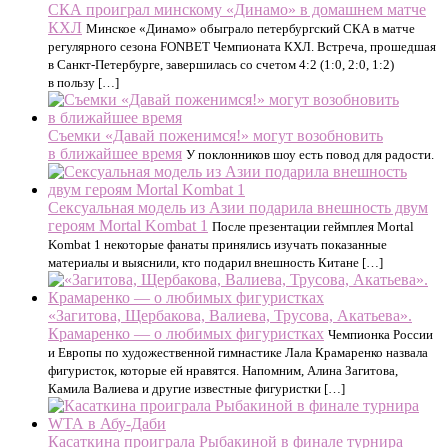
СКА проиграл минскому «Динамо» в домашнем матче
КХЛ
Минское «Динамо» обыграло петербургский СКА в матче
регулярного сезона FONBET Чемпионата КХЛ. Встреча, прошедшая
в Санкт‑Петербурге, завершилась со счетом 4:2 (1:0, 2:0, 1:2)
в пользу […]
Съемки «Давай поженимся!» могут возобновить
в ближайшее время
У поклонников шоу есть повод для радости.
Сексуальная модель из Азии подарила внешность двум
героям Mortal Kombat 1
После презентации геймплея Mortal
Kombat 1 некоторые фанаты принялись изучать показанные
материалы и выяснили, кто подарил внешность Китане […]
«Загитова, Щербакова, Валиева, Трусова, Акатьева».
Крамаренко — о любимых фигуристках
Чемпионка России
и Европы по художественной гимнастике Лала Крамаренко назвала
фигуристок, которые ей нравятся. Напомним, Алина Загитова,
Камила Валиева и другие известные фигуристки […]
Касаткина проиграла Рыбакиной в финале турнира