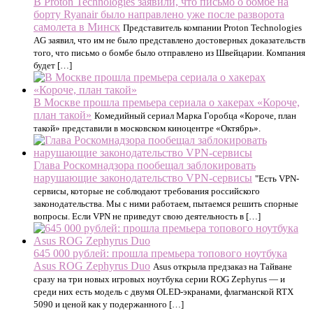
В Proton Technologies заявили, что письмо о бомбе на
борту Ryanair было направлено уже после разворота
самолета в Минск
Представитель компании Proton Technologies
AG заявил, что им не было представлено достоверных доказательств
того, что письмо о бомбе было отправлено из Швейцарии. Компания
будет […]
В Москве прошла премьера сериала о хакерах «Короче,
план такой»
Комедийный сериал Марка Горобца «Короче, план
такой» представили в московском киноцентре «Октябрь».
Глава Роскомнадзора пообещал заблокировать
нарушающие законодательство VPN-сервисы
"Есть VPN-
сервисы, которые не соблюдают требования российского
законодательства. Мы с ними работаем, пытаемся решить спорные
вопросы. Если VPN не приведут свою деятельность в […]
645 000 рублей: прошла премьера топового ноутбука
Asus ROG Zephyrus Duo
Asus открыла предзаказ на Тайване
сразу на три новых игровых ноутбука серии ROG Zephyrus — и
среди них есть модель с двумя OLED-экранами, флагманской RTX
5090 и ценой как у подержанного […]