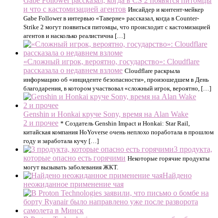
Gabe Follower рассказал, когда в CS 2 появятся питомцы
и что с кастомизацией агентов
Инсайдер и контент-мейкер
Gabe Follower в интервью «Таверне» рассказал, когда в Counter-
Strike 2 могут появиться питомцы, что происходит с кастомизацией
агентов и насколько реалистична […]
«Cложный игрок, вероятно, государство»: Cloudflare
рассказала о недавнем взломе
Cloudflare раскрыла
информацию об «инциденте безопасности», произошедшем в День
благодарения, в котором участвовал «сложный игрок, вероятно, […]
Genshin и Honkai круче Sony, время на Alan Wake
2 и прочее
* Создатель Genshin Impact и Honkai: Star Rail,
китайская компания HoYoverse очень неплохо поработала в прошлом
году и заработала кучу […]
3 продукта,
которые опасно есть горячими
Некоторые горячие продукты
могут вызывать заболевания ЖКТ.
Найдено
неожиданное применение чая