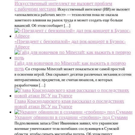
Искусственный интеллект не вызовет проблем
с рабочими местами
Искусственный интеллект (ИИ) не вызовет
«апокалипсиса рабочих мест» — технология пока не оказала
заметного влияния на рынок труда и может создать еще больше
вакансий. Об этом сообщает […]
«Президент с бензопилой» дал рок-концерт в Буэнос-
Айресе
Гайд для новичков по Minecraft: как выжить в первую
ночь
Со стороны Minecraft может показаться не самой простой
в освоении игрой. Она скрывает десятки различных механик и сотни
интерактивных предметов, не считая нюансов, о которых
разработчики […]
Глава Краснодарского края рассказал о последствиях
новой атаки ВСУ на Туапсе
Украину обвинили в создании «гробниц» под Сумами
Подполковник запаса Олег Иванников заявил, что украинские
военные уничтожают тела погибших сослуживцев в Сумской
области, чтобы скрыть масштабы потерь. Об этом пишут