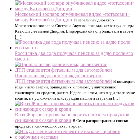
Московский зоопарк опубликовал видео «потасовки»
между Катюшей и Диндин
Генеральный директор
Московского зоопарка Светлана Акулова показала «схватку» панды
Катюши с ее мамой Диндин. Видеоролик она опубликовала в своем
[…]
Россиянка два года получала пенсию за дядю после его
смерти
Прошло исследование: каждое четвертое
ДТП становится фатальным для автомобилей
В последние
годы число аварий, приводящих к полному уничтожению
транспортных средств, растет. И дело не в том, что люди стали хуже
водить, а в усложнении конструкции машин и старении […]
Врач Жаркова призвала не верить спискам продуктов,
снижающих сахар в крови
В Сети распространены списки
продуктов, снижающих сахар в крови.