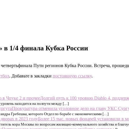
 в 1/4 финала Кубка России
 четвертьфинала Пути регионов Кубка России. Встреча, прошедш
тбол
. Добавьте в закладки
постоянную ссылку
.
Долгий путь к 100 уровню Diablo 4, поддерж
й уровень находится на полпути между […]
Прокуратура отменила уголовное дело на главу УКС Сург
сандра Гребешка, которого Отдел по борьбе с экономическими […]
Более 15 тыс. новых фонарей установили в м
ститель мэра Москвы по вопросам жилищно-коммунального хозяйства и благоу