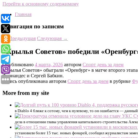
Перейти к основному содержимому
Главная
Навигация по записям
←
Предыдущая
Следующая
→
«Крылья Советов» победили «Оренбург»
Опубликовано
4 марта, 2026
автором
Спорт день за днем
«Крылья Советов» обыграли «Оренбург» в матче второго этапа
Фернандес и Сергей Бабкин.
Запись опубликована автором
Спорт день за днем
в рубрике
Фу
More from my site
в Diablo 4 ближе к сотому, чем к нулевому, то он ошибается — данны
дела в отношении главы управления капитального строительства Алек
установили более 15 тыс. новых фонарей, сообщил журналистам заме