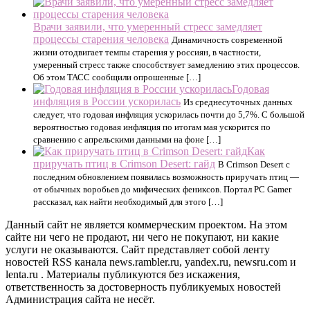
Врачи заявили, что умеренный стресс замедляет
процессы старения человека
Динамичность современной
жизни отодвигает темпы старения у россиян, в частности,
умеренный стресс также способствует замедлению этих процессов.
Об этом ТАСС сообщили опрошенные […]
Годовая
инфляция в России ускорилась
Из среднесуточных данных
следует, что годовая инфляция ускорилась почти до 5,7%. С большой
вероятностью годовая инфляция по итогам мая ускорится по
сравнению с апрельскими данными на фоне […]
Как
приручать птиц в Crimson Desert: гайд
В Crimson Desert с
последним обновлением появилась возможность приручать птиц —
от обычных воробьев до мифических фениксов. Портал PC Gamer
рассказал, как найти необходимый для этого […]
Данный сайт не является коммерческим проектом. На этом
сайте ни чего не продают, ни чего не покупают, ни какие
услуги не оказываются. Сайт представляет собой ленту
новостей RSS канала news.rambler.ru, yandex.ru, newsru.com и
lenta.ru . Материалы публикуются без искажения,
ответственность за достоверность публикуемых новостей
Администрация сайта не несёт.