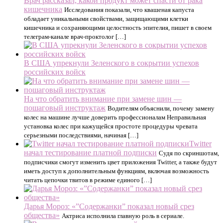
Врач рассказал, какой продукт может спасти от рака
кишечника
Исследования показали, что квашеная капуста
обладает уникальными свойствами, защищающими клетки
кишечника и сохраняющими целостность эпителия, пишет в своем
телеграм-канале врач-проктолог […]
В США упрекнули Зеленского в сокрытии успехов
российских войск
На что обратить внимание при замене шин —
пошаговый инструктаж
Водителям объяснили, почему замену
колес на машине лучше доверить профессионалам Неправильная
установка колес при кажущейся простоте процедуры чревата
серьезными последствиями, начиная […]
Twitter
начал тестирование платной подписки
Судя по скриншотам,
подписчики смогут изменить цвет приложения Twitter, а также будут
иметь доступ к дополнительным функциям, включая возможность
читать цепочки твитов в режиме единого […]
Дарья Мороз: «”Содержанки” показал новый срез
общества»
Актриса исполнила главную роль в сериале.