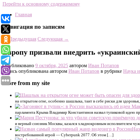
Перейти к основному содержимому
Главная
Навигация по записям
←
Предыдущая
Следующая
→
Европу призвали внедрить «украинский
Опубликовано
9 октября, 2025
автором
Иван Потапов
Запись опубликована автором
Иван Потапов
в рубрике
Наука и
More from my site
на открытом огне, особенно шашлыка, таит в себе риски для здоровья,
парламента Крыма Владимир Константинов назвал тупиковой идею пр
и верный союзник Москвы, казался хладнокровным исполнителем чуж
Наз
востребованной игрой — Cyberpunk 2077. Об этом […]