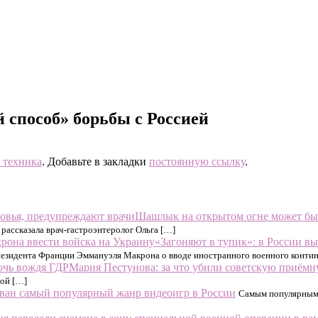
 способ» борьбы с Россией
 техника
. Добавьте в закладки
постоянную ссылку
.
Шашлык на открытом огне может быт
 рассказала врач-гастроэнтеролог Ольга […]
«Загоняют в тупик»: в России в
езидента Франции Эммануэля Макрона о вводе иностранного военного континг
Мария Пестунова: за что убили советскую приём
ой […]
ван самый популярный жанр видеоигр в России
Самым популярным 