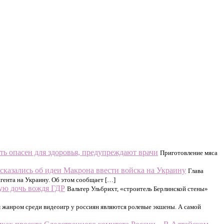
ь опасен для здоровья, предупреждают врачи
Приготовление мяса
ысказались об идеи Макрона ввести войска на Украину
Глава
ента на Украину. Об этом сообщает […]
ную дочь вождя ГДР
Вальтер Ульбрихт, «строитель Берлинской стены»
жанром среди видеоигр у россиян являются ролевые экшены. А самой