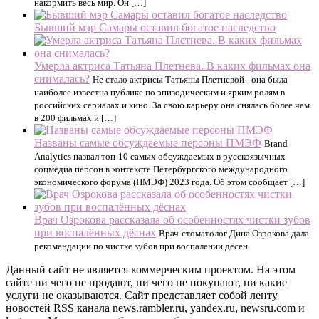
накормить весь мир. Он […]
Бывший мэр Самары оставил богатое наследство
Умерла актриса Татьяна Плетнева. В каких фильмах она
снималась?
Не стало актрисы Татьяны Плетневой - она была
наиболее известна публике по эпизодическим и ярким ролям в
российских сериалах и кино. За свою карьеру она снялась более чем
в 200 фильмах и […]
Названы самые обсуждаемые персоны ПМЭФ
Brand
Analytics назвал топ-10 самых обсуждаемых в русскоязычных
соцмедиа персон в контексте Петербургского международного
экономического форума (ПМЭФ) 2023 года. Об этом сообщает […]
Врач Озрокова рассказала об особенностях чистки зубов
при воспалённых дёснах
Врач-стоматолог Дина Озрокова дала
рекомендации по чистке зубов при воспалении дёсен.
Данный сайт не является коммерческим проектом. На этом
сайте ни чего не продают, ни чего не покупают, ни какие
услуги не оказываются. Сайт представляет собой ленту
новостей RSS канала news.rambler.ru, yandex.ru, newsru.com и