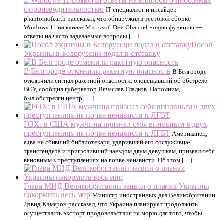
В Windows 11 появятся ответы на вопросы о проблемах
с производительностью
IT-специалист и инсайдер
phantomofearth рассказал, что обнаружил в тестовой сборке
Windows 11 на канале Microsoft Dev Channel новую функцию —
ответы на часто задаваемые вопросы […]
Посол
Украины в Белоруссии подал в отставку
В Белгороде отменили ракетную опасность
В Белгороде
отключили сигнал ракетной опасности, оповещавший об обстреле
ВСУ, сообщил губернатор Вячеслав Гладков. Напомним,
был обстрелян центр […]
FOX: в США мужчина признал себя виновным в двух
преступлениях на почве ненависти к ЛГБТ
Американец,
едва не сбивший библиотекаря, ударивший его сослуживца-
трансгендера и пригрозивший наездом двум девушкам, признал себя
виновным в преступлениях на почве ненависти. Об этом […]
Глава МИД Великобритании заявил о планах Украины
накормить весь мир
Министр иностранных дел Великобритании
Дэвид Кэмерон рассказал, что Украина планирует продолжить
осуществлять экспорт продовольствия по морю для того, чтобы