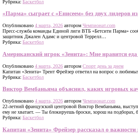
Рубрика:
Баскетбол
«Парма» сыграет с «Енисеем» без двух лидеров и
Опубликовано
4 марта, 2026
автором
Чемпионат.com
Пресс-служба команды Единой лиги ВТБ «Бетсити Парма» соо
защитник Джален Адамс и центровой Террелл…
Рубрика:
Баскетбол
Американский игрок «Зенита»: Мне нравится еда
Опубликовано
4 марта, 2026
автором
Спорт день за днем
Капитан «Зенита» Трент Фрейзер ответил на вопрос о любимых 
Рубрика:
Баскетбол
Виктор Вембаньяма объяснил, каких игровых каче
Опубликовано
4 марта, 2026
автором
Чемпионат.com
22-летний французский центровой Виктор Вембаньяма, выступ
ему не хватает. — Ты блокируешь броски, хорош на подборах,
Рубрика:
Баскетбол
Капитан «Зенита» Фрейзер рассказал о важности