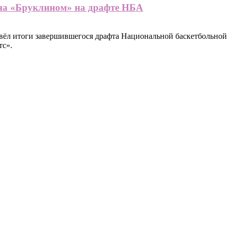
на «Бруклином» на драфте НБА
ёл итоги завершившегося драфта Национальной баскетбольной а
тс».