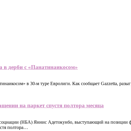
а в дерби с «Панатинаикосом»
тинаикосом» в 30-м туре Евролиги. Как сообщает Gazzetta, ра
ащении на паркет спустя полтора месяца
ссоциации (НБА) Яннис Адетокунбо, выступающий на позиции ф
пустя полтора…