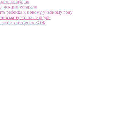
ских площадок
: лекции устарели
ить ребенка к новому учебному году
ния матерей после родов
ческие занятия по ЗОЖ