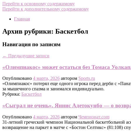
Перейти к основному содержимому
Перейти к дополнительному содержимому
Главная
Архив рубрики:
Баскетбол
Навигация по записям
←
Предыдущие записи
«Олимпиакос» может остаться без Томаса Уолкап
Опубликовано
4 марта, 2026
автором
Sports.ru
«Олимпиакос» потерял еще одного игрока перед дерби с «Пана
за мышечного спазма и занимался индивидуально.
Рубрика:
Баскетбол
«Сыграл не очень». Яннис Адетокунбо — о возвр
Опубликовано
4 марта, 2026
автором
Чемпионат.com
31-летний греческий чемпион Национальной баскетбольной а
возвращение на паркет в матче с «Бостон Селтикс» (81:108) с