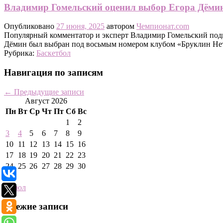
Владимир Гомельский оценил выбор Егора Дёми
Опубликовано
27 июня, 2025
автором
Чемпионат.com
Популярный комментатор и эксперт Владимир Гомельский подв
Дёмин был выбран под восьмым номером клубом «Бруклин Не
Рубрика:
Баскетбол
Навигация по записям
←
Предыдущие записи
Август 2026
Пн
Вт
Ср
Чт
Пт
Сб
Вс
1
2
3
4
5
6
7
8
9
10
11
12
13
14
15
16
17
18
19
20
21
22
23
24
25
26
27
28
29
30
31
« Июл
Свежие записи