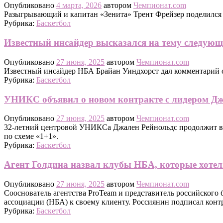
Опубликовано
4 марта, 2026
автором
Чемпионат.com
Разыгрывающий и капитан «Зенита» Трент Фрейзер поделился 
Рубрика:
Баскетбол
Известный инсайдер высказался на тему следую
Опубликовано
27 июня, 2025
автором
Чемпионат.com
Известный инсайдер НБА Брайан Уиндхорст дал комментарий 
Рубрика:
Баскетбол
УНИКС объявил о новом контракте с лидером Д
Опубликовано
27 июня, 2025
автором
Чемпионат.com
32-летний центровой УНИКСа Джален Рейнольдс продолжит выс
по схеме «1+1».
Рубрика:
Баскетбол
Агент Голдина назвал клубы НБА, которые хотел
Опубликовано
27 июня, 2025
автором
Чемпионат.com
Сооснователь агентства ProTeam и представитель российского
ассоциации (НБА) к своему клиенту. Россиянин подписал конт
Рубрика:
Баскетбол