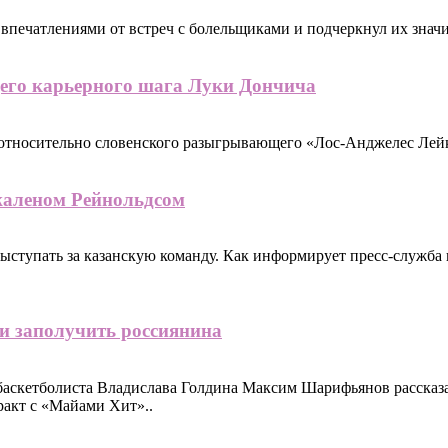
впечатлениями от встреч с болельщиками и подчеркнул их знач
щего карьерного шага Луки Дончича
относительно словенского разыгрывающего «Лос-Анджелес Лей
жаленом Рейнольдсом
тупать за казанскую команду. Как информирует пресс-служба к
и заполучить россиянина
 баскетболиста Владислава Голдина Максим Шарифьянов рассказ
ракт с «Майами Хит»..