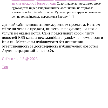
за китайского Нового года
Советник по вопросам морского
судоходства нидерландской бизнес-ассоциации по торговле
и логистике Evofenedex Каспер Рураде прогнозирует повышение
цен на контейнерные перевозки в Европу […]
Данный сайт не является коммерческим проектом. На этом
сайте ни чего не продают, ни чего не покупают, ни какие
услуги не оказываются. Сайт представляет собой ленту
новостей RSS канала news.rambler.ru, yandex.ru, newsru.com и
lenta.ru . Материалы публикуются без искажения,
ответственность за достоверность публикуемых новостей
Администрация сайта не несёт.
Сайт от bmb3 @ 2023
Top