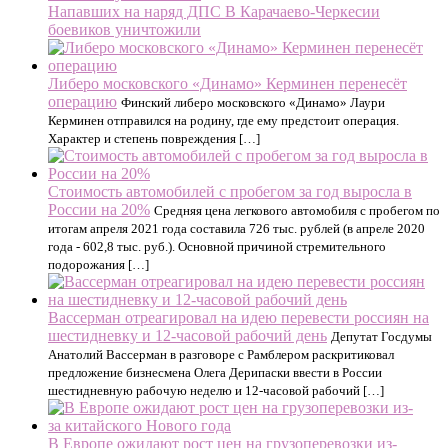
Напавших на наряд ДПС В Карачаево-Черкесии
боевиков уничтожили
Либеро московского «Динамо» Керминен перенесёт
операцию
Финский либеро московского «Динамо» Лаури
Керминен отправился на родину, где ему предстоит операция.
Характер и степень повреждения […]
Стоимость автомобилей с пробегом за год выросла в
России на 20%
Средняя цена легкового автомобиля с пробегом по
итогам апреля 2021 года составила 726 тыс. рублей (в апреле 2020
года - 602,8 тыс. руб.). Основной причиной стремительного
подорожания […]
Вассерман отреагировал на идею перевести россиян на
шестидневку и 12-часовой рабочий день
Депутат Госдумы
Анатолий Вассерман в разговоре с Рамблером раскритиковал
предложение бизнесмена Олега Дерипаски ввести в России
шестидневную рабочую неделю и 12‑часовой рабочий […]
В Европе ожидают рост цен на грузоперевозки из-